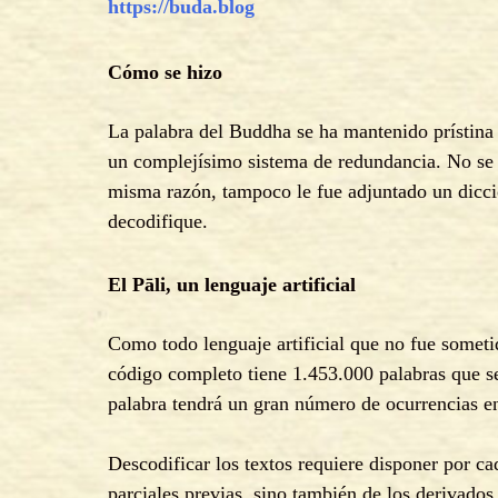
https://buda.bl
og
Cómo se hizo
La palabra del Buddha se ha mantenido prístina a
un complejísimo sistema de redundancia. No se e
misma razón, tampoco le fue adjuntado un diccio
decodifique.
El Pāli, un lenguaje artificial
Como todo lenguaje artificial que no fue someti
código completo tiene 1.453.000 palabras que se
palabra tendrá un gran número de ocurrencias e
Descodificar los textos requiere disponer por ca
parciales previas, sino también de los derivados