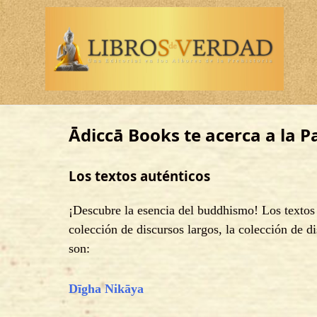
Saltar
Los Suttas Del Buddha En Español
al
contenido
Ādiccā Books te acerca a la 
Los textos auténticos
¡Descubre la esencia del buddhismo! Los textos 
colección de discursos largos, la colección de d
son:
Dīgha Nikāya