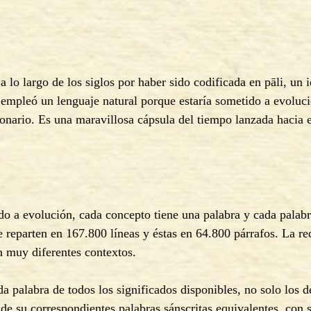
 lo largo de los siglos por haber sido codificada en pāli, un 
mpleó un lenguaje natural porque estaría sometido a evolució
nario. Es una maravillosa cápsula del tiempo lanzada hacia el
do a evolución, cada concepto tiene una palabra y cada palab
 reparten en 167.800 líneas y éstas en 64.800 párrafos. La r
n muy diferentes contextos.
da palabra de todos los significados disponibles, no solo los d
 de su correspondientes palabras sánscritas equivalentes, con 