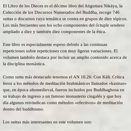
El Libro de los Dieces es el décimo libro del Aṅguttara Nikāya, la
Colección de los Discursos Numerados del Buddha, recoge 746
suttas o discursos cuya temática se centra en grupos de diez tópicos.
Los más frecuentes son los ocho componentes del óctuple sendero
ampliado a diez y también diez componentes de la ética.
Este libro es especialmente espeso debido a las continuas
repeticiones sobre repeticiones con muy ligeras variaciones. El
volumen también destaca por incluir un amplio contenido acerca de
la disciplina monástica.
Como sutta más destacado tenemos el AN 10.26: Con Kāli. Crítica
feroz a los métodos de meditación brahmánicos llamados «kasinas»
que, en época altomedieval, fueron incluidos por Buddhaghosa en
su trabajo de ingreso a un famoso monasterio cingalés y que hoy
día algunos reivindican como métodos «efectivos» de meditación
dentro del buddhismo.
Los suttas más interesantes en este volumen son: