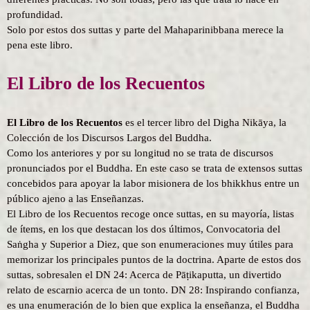
profundidad.
Solo por estos dos suttas y parte del Mahaparinibbana merece la
pena este libro.
El Libro de los Recuentos
El Libro de los Recuentos
es el tercer libro del Digha Nikāya, la
Colección de los Discursos Largos del Buddha.
Como los anteriores y por su longitud no se trata de discursos
pronunciados por el Buddha. En este caso se trata de extensos suttas
concebidos para apoyar la labor misionera de los bhikkhus entre un
público ajeno a las Enseñanzas.
El Libro de los Recuentos recoge once suttas, en su mayoría, listas
de ítems, en los que destacan los dos últimos, Convocatoria del
Saṅgha y Superior a Diez, que son enumeraciones muy útiles para
memorizar los principales puntos de la doctrina. Aparte de estos dos
suttas, sobresalen el DN 24: Acerca de Pāṭikaputta, un divertido
relato de escarnio acerca de un tonto. DN 28: Inspirando confianza,
es una enumeración de lo bien que explica la enseñanza, el Buddha