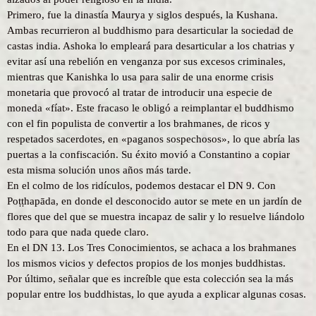
Primero, fue la dinastía Maurya y siglos después, la Kushana.
Ambas recurrieron al buddhismo para desarticular la sociedad de
castas india. Ashoka lo empleará para desarticular a los chatrias y
evitar así una rebelión en venganza por sus excesos criminales,
mientras que Kanishka lo usa para salir de una enorme crisis
monetaria que provocó al tratar de introducir una especie de
moneda «fíat». Este fracaso le obligó a reimplantar el buddhismo
con el fin populista de convertir a los brahmanes, de ricos y
respetados sacerdotes, en «paganos sospechosos», lo que abría las
puertas a la confiscación. Su éxito movió a Constantino a copiar
esta misma solución unos años más tarde.
En el colmo de los ridículos, podemos destacar el DN 9. Con
Poṭṭhapāda, en donde el desconocido autor se mete en un jardín de
flores que del que se muestra incapaz de salir y lo resuelve liándolo
todo para que nada quede claro.
En el DN 13. Los Tres Conocimientos, se achaca a los brahmanes
los mismos vicios y defectos propios de los monjes buddhistas.
Por último, señalar que es increíble que esta colección sea la más
popular entre los buddhistas, lo que ayuda a explicar algunas cosas.