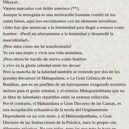
Nikayas.
Vienen marcados con doble asterisco (**).
Aunque la misoginia es una motivación bastante común en los
suttas falsos, aquí nos encontramos con un elemento novedoso:
cómo hay que renunciar a la femineidad para llegar a renacer como
hombre: «Perdí mi aferramiento a la feminidad y desarrollé la
masculinidad».
¡Pero mira cómo me he transformado!
Yo era una mujer y vivía una vida mundana.
¡Pero ahora he nacido de nuevo como hombre
y vivo en la gloria celestial entre los devas!
Pero la mancha de la falsedad también se extiende por dos de los
grandes discursos: el Mahapadana, o La Gran Crónica de los
Buddhas, que es un panfleto de un barroquismo exagerado excesivo
incluso para el gusto oriental, y el extenso Mahaparinibbana que no
se libra de falsedades repartidas entre su extensa redacción.
Por el contrario, el Mahanidana o Gran Discurso de las Causas, es
una recopilación exhaustiva de la teoría del Originamiento
Dependiente en un solo texto, y el Mahasatipatthana, o Gran
Discurso de las Instrucciones de la Práctica, hace lo propio con
diferentes prácticas. No son todas, pero las que trata lo hace en