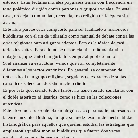
estoicos. Estas lecturas morales populares tenían con frecuencia un
tono polémico dirigido contra personas o grupos sociales. En este
caso, no dejan comunidad, creencia, fe o religión de la época sin
atacar.
Este libro parece estar compuesto para ser facilitado a misioneros
buddhistas con el fin de utilizarlo como manual de debate contra las
otras religiones para así ganar adeptos. Esta es la tónica de casi
todos los suttas. Para ello no se desprecia ni la mitomanía ni la
milagrería, que tanto han gustado siempre al público indio.
Si al analizar su estructura, vemos que son completamente
diferentes a los textos canónicos. En general, se componen de
críticas hacia un grupo religioso, seguidas de extractos de suttas
canónicos seleccionados sin mucho criterio.
Es por esto que, siendo todos falsos, no tiene sentido señalarlos con
el doble asterisco ni listarlos, como se hizo en las colecciones
auténticas.
Este libro no se recomienda en ningún caso para nadie interesado en
la enseñanza del Buddha, aunque sí puede resultar de cierta utilidad
historiográfica para aquellos que quieran estudiar las estrategias que
emplearon aquellos monjes buddhistas que fueron dos veces
alzados al poder religioso en la India.