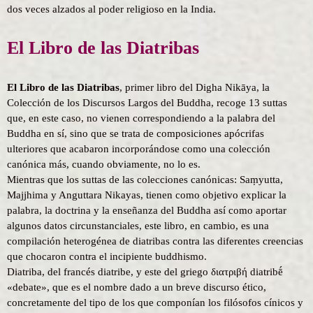
dos veces alzados al poder religioso en la India.
El Libro de las Diatribas
El Libro de las Diatribas
, primer libro del Digha Nikāya, la
Colección de los Discursos Largos del Buddha, recoge 13 suttas
que, en este caso, no vienen correspondiendo a la palabra del
Buddha en sí, sino que se trata de composiciones apócrifas
ulteriores que acabaron incorporándose como una colección
canónica más, cuando obviamente, no lo es.
Mientras que los suttas de las colecciones canónicas: Saṃyutta,
Majjhima y Anguttara Nikayas, tienen como objetivo explicar la
palabra, la doctrina y la enseñanza del Buddha así como aportar
algunos datos circunstanciales, este libro, en cambio, es una
compilación heterogénea de diatribas contra las diferentes creencias
que chocaron contra el incipiente buddhismo.
Diatriba, del francés diatribe, y este del griego διατριβή diatribḗ
«debate», que es el nombre dado a un breve discurso ético,
concretamente del tipo de los que componían los filósofos cínicos y