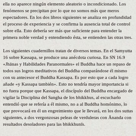
ella no aparece ningún elemento aleatorio o incondicionado. Los
fenómenos se precipitan por lo que no somos más que meros
espectadores. En los dos libros siguientes se analiza en profundidad
el proceso de experiencia y se confirma la ausencia total de control
sobre ella. Esto debería ser más que suficiente para entender la
primera noble verdad y entendiendo ésta, se entienden las otras tres.
Los siguientes cuadernillos tratan de diversos temas. En el Samyutta
16 sobre Kassapa, se produce una anécdota curiosa. En SN 16.9
«Jhānas y Habilidades Paranormales» el Buddha hace un repaso de
todos sus logros meditativos del Buddha comparándose él mismo
con su antecesor el Buddha Kassapa. Es por esto que a cada logro
añade «y Kassapa también». Esto no tendría mayor importancia si
no fuera porque que Kassapa, el discípulo del Buddha encargado de
vigilar la Disciplina del Sangha de los bhikkhus, al escucharlo
entendió que se refería a él mismo, no a al Buddha homónimo, lo
que provocará en él un engreimiento que le llevará, en los dos suttas
siguientes, a dos vergonzosas peleas de verduleras con Ānanda con
resultados desoladores para las bhikkhunīs.