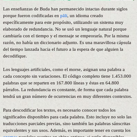
Las enseñanzas de Buda han permanecido intactas durante siglos
porque fueron codificadas en
pāli
, un idioma creado
específicamente para este propósito, utilizando un sistema muy
elaborado de redundancia. No se usó un lenguaje natural porque
cambiaría con el tiempo y el mensaje se empeoraría. Por la misma
razón, no había un diccionario adjunto. Es una maravillosa cápsula
del tiempo lanzada hacia el futuro a la espera de que alguien la
decodifique.
Los lenguajes artificiales, como el morse, asignan una palabra a
cada concepto sin variaciones. El código completo tiene 1.453.000
palabras que se reparten en 167.800 líneas y éstas en 64.800
párrafos. La redundancia es constante, de forma que cada palabra
tendrá un gran número de ocurrencias en muy diferentes contextos.
Para descodificar los textos, es necesario conocer todos los
significados disponibles para cada palabra. Esto incluye no solo las
traducciones parciales previas, sino también las palabras sánscritas
equivalentes y sus usos. Además, es importante tener en cuenta los
agamas
paralelos escritos en chino antiguo, si están disponibles.