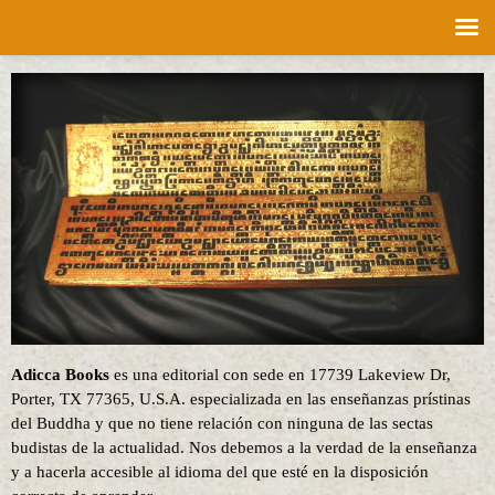
Saltar
al
contenido
Adicca Books
es una editorial con sede en 17739 Lakeview Dr,
Porter, TX 77365, U.S.A. especializada en las enseñanzas prístinas
del Buddha y que no tiene relación con ninguna de las sectas
budistas de la actualidad. Nos debemos a la verdad de la enseñanza
y a hacerla accesible al idioma del que esté en la disposición