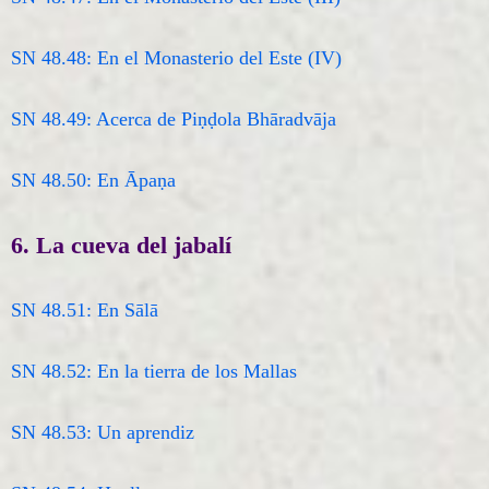
SN 48.48: En el Monasterio del Este (IV)
SN 48.49: Acerca de Piṇḍola Bhāradvāja
SN 48.50: En Āpaṇa
6. La cueva del jabalí
SN 48.51: En Sālā
SN 48.52: En la tierra de los Mallas
SN 48.53: Un aprendiz